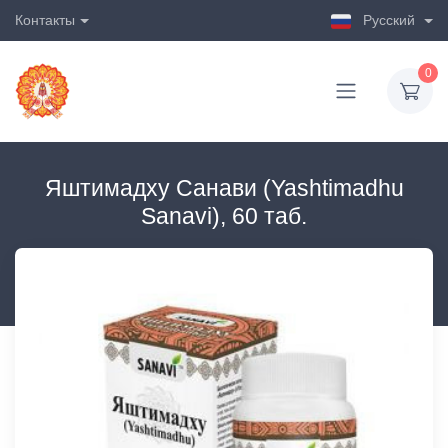
Контакты
Русский
0
Яштимадху Санави (Yashtimadhu
Sanavi), 60 таб.