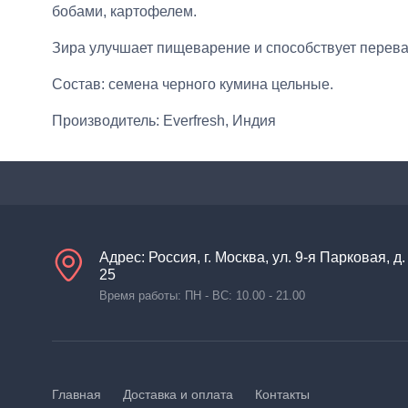
бобами, картофелем.
Зира улучшает пищеварение и способствует перев
Состав: семена черного кумина цельные.
Производитель: Everfresh, Индия
Адрес: Россия, г. Москва, ул. 9-я Парковая, д.
25
Время работы: ПН - ВС: 10.00 - 21.00
Главная
Доставка и оплата
Контакты