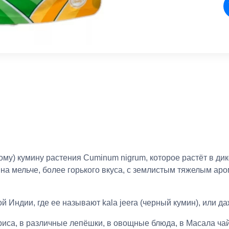
му) кумину растения Cuminum nigrum, которое растёт в ди
на мельче, более горького вкуса, с землистым тяжелым ар
 Индии, где ее называют kala jeera (черный кумин), или даж
риса, в различные лепёшки, в овощные блюда, в Масала чай