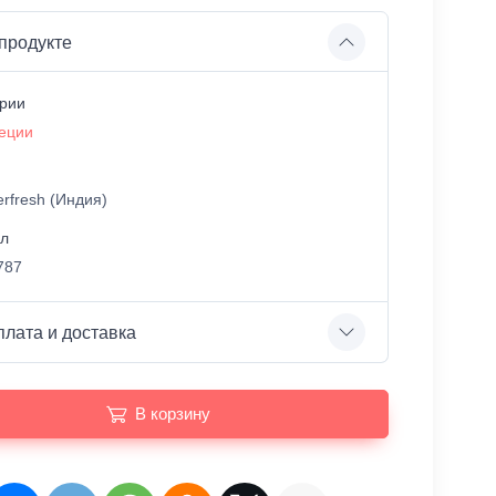
продукте
ории
еции
erfresh (Индия)
ул
787
плата и доставка
В корзину