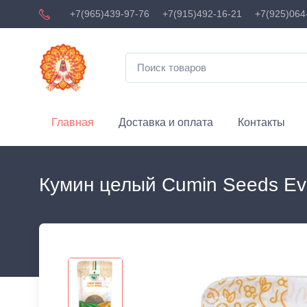
+7(965)439-97-76
+7(915)492-16-21
+7(925)064
Главная
Доставка и оплата
Контакты
Кумин целый Cumin Seeds Eve