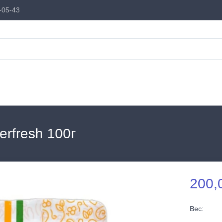
-05-43
rfresh 100г
200,
Вес: