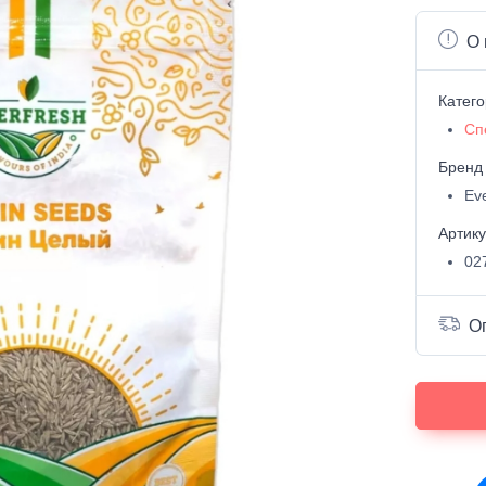
О 
Катег
Сп
Бренд
Ev
Артик
02
О