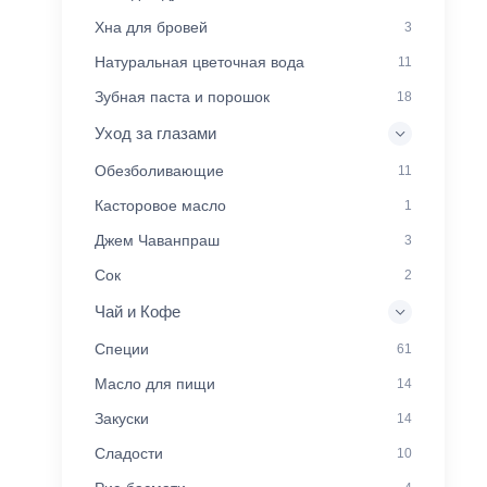
Хна для бровей
3
Натуральная цветочная вода
11
Зубная паста и порошок
18
Уход за глазами
Обезболивающие
11
Касторовое масло
1
Джем Чаванпраш
3
Сок
2
Чай и Кофе
Специи
61
Масло для пищи
14
Закуски
14
Сладости
10