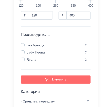
120
190
260
330
400
₽
₽
Производитель
Без бренда
2
Lady Heena
7
Ryana
2
Применить
Категории
«Средства аюрведы»
28