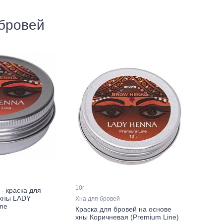
 бровей
10г
- краска для
 хны LADY
Хна для бровей
ne
Краска для бровей на основе
хны Коричневая (Premium Line)