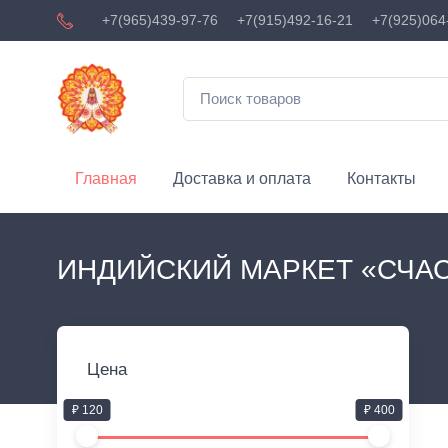
+7(965)439-97-76
+7(915)492-16-21
+7(925)064
Главная
Доставка и оплата
Контакты
ИНДИЙСКИЙ МАРКЕТ «СЧА
Цена
₽ 120
₽ 400