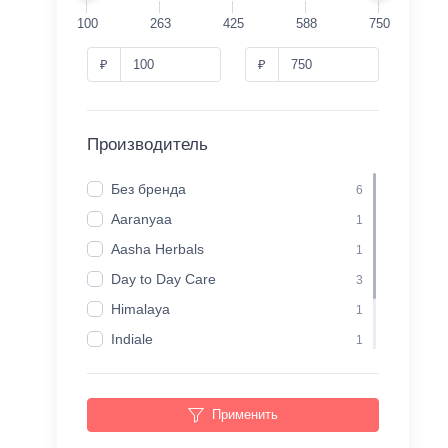
100
263
425
588
750
₽
₽
Производитель
Без бренда
6
Aaranyaa
1
Aasha Herbals
1
Day to Day Care
3
Himalaya
1
Indiale
1
Khadi Naturals
1
Vasu
1
Применить