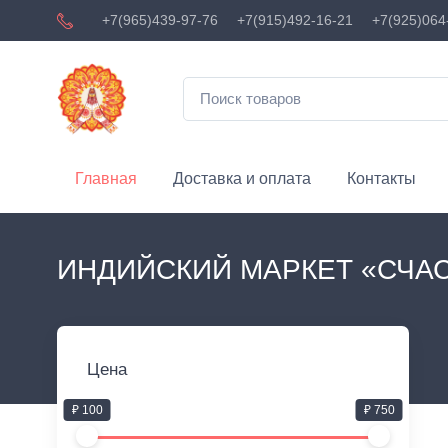
+7(965)439-97-76
+7(915)492-16-21
+7(925)064
Главная
Доставка и оплата
Контакты
ИНДИЙСКИЙ МАРКЕТ «СЧА
Цена
₽ 100
₽ 750