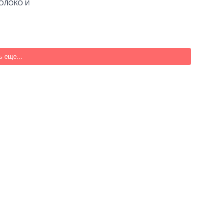
МОЛОКО И
ь еще...