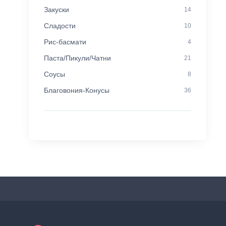
Закуски
14
Сладости
10
Рис-басмати
4
Паста/Пикули/Чатни
21
Соусы
8
Благовония-Конусы
36