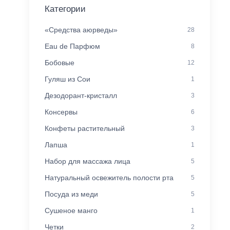
Категории
«Средства аюрведы»
28
Eau de Парфюм
8
Бобовые
12
Гуляш из Сои
1
Дезодорант-кристалл
3
Консервы
6
Конфеты растительный
3
Лапша
1
Набор для массажа лица
5
Натуральный освежитель полости рта
5
Посуда из меди
5
Сушеное манго
1
Четки
2