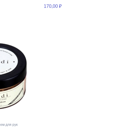
170,00 ₽
рем для рук