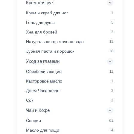
Крем для рук
Крем и скраб для ног
1
Гель для душа
5
Хна для бровей
3
Натуральная цветочная вода
11
Зубная паста и порошок
18
Уход за глазами
Обезболивающие
11
Касторовое масло
1
Джем Чаванпраш
3
Сок
2
Чай и Кофе
Специи
61
Масло для пищи
14