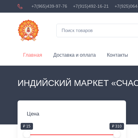
+7(965)439-97-76
+7(915)492-16-21
+7(925)064
Главная
Доставка и оплата
Контакты
ИНДИЙСКИЙ МАРКЕТ «СЧА
Цена
₽ 15
₽ 310