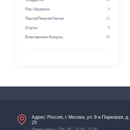
Рис-басмати
4
Паста/Пикули/Чатни
21
Соусы
8
Благовония-Конусы
36
Адрес: Россия, г. Москва, ул. 9-я Парковая, д.
25
Время работы: ПН - ВС: 10.00 - 21.00