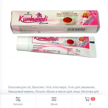
Бальзам для губ, Вазелин, Гель Алоэ вера, Гель для умывания,
Квасцовый камень, Лосьон, Маска и масло для лица, Молочка для
лица, Скраб для лица, Увлажняющий Гель, Черная маска для
0
носа
Каталог
Меню
0
КУМКУМАДИ КРЕМ ДЛЯ ЛИЦА, NAGARJUNA