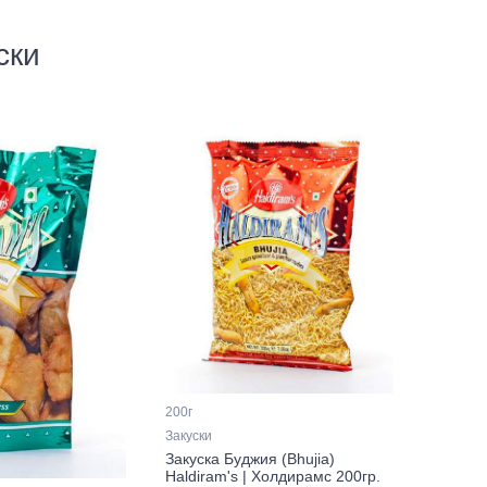
ски
200г
Закуски
Закуска Буджия (Bhujia)
Haldiram's | Холдирамс 200гр.