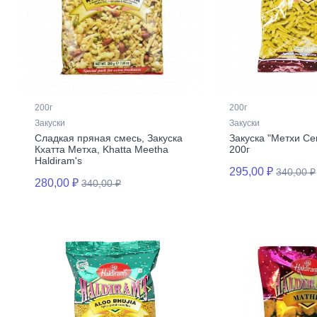
200г
200г
Закуски
Закуски
Сладкая пряная смесь, Закуска
Закуска "Метхи Сев
Кхатта Метха, Khatta Meetha
200г
Haldiram's
295,00 ₽
340,00 ₽
280,00 ₽
340,00 ₽