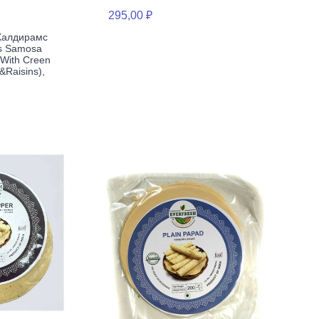
295,00 ₽
Халдирамс
's Samosa
 With Creen
Raisins),