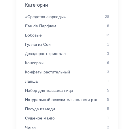
Категории
«Средства аюрведы»
28
Eau de Парфюм
8
Бобовые
12
Гуляш из Сои
1
Дезодорант-кристалл
3
Консервы
6
Конфеты растительный
3
Лапша
1
Набор для массажа лица
5
Натуральный освежитель полости рта
5
Посуда из меди
5
Сушеное манго
1
Четки
2