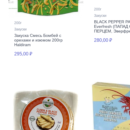
200г
Закуски
BLACK PEPPER PA
200г
Everfresh (ПАПА
Закуски
ПЕРЦЕМ, Эверфреш
Закуска Смесь Бомбей с
орехами и изюмом 200гр
280,00 ₽
Haldiram
295,00 ₽