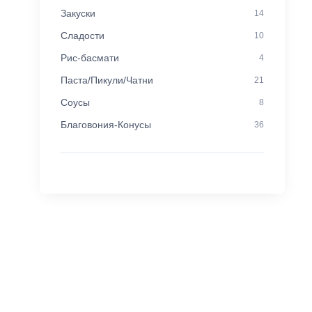
Закуски
14
Сладости
10
Рис-басмати
4
Паста/Пикули/Чатни
21
Соусы
8
Благовония-Конусы
36