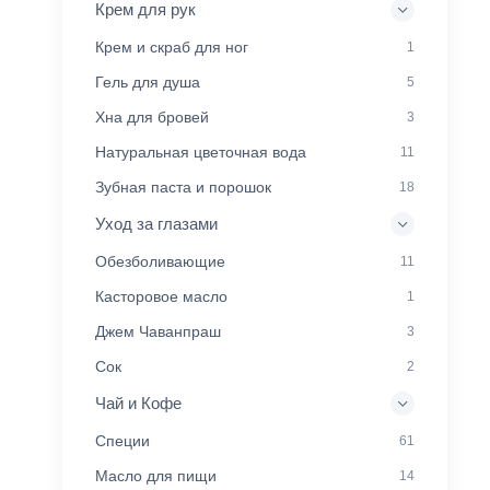
Крем для рук
Крем и скраб для ног
1
Гель для душа
5
Хна для бровей
3
Натуральная цветочная вода
11
Зубная паста и порошок
18
Уход за глазами
Обезболивающие
11
Касторовое масло
1
Джем Чаванпраш
3
Сок
2
Чай и Кофе
Специи
61
Масло для пищи
14