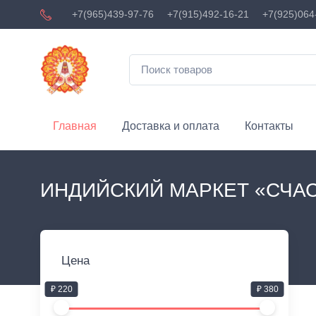
+7(965)439-97-76
+7(915)492-16-21
+7(925)064
Главная
Доставка и оплата
Контакты
ИНДИЙСКИЙ МАРКЕТ «СЧА
Цена
₽ 220
₽ 380