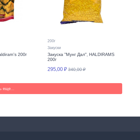
200г
Закуски
ldiram's 200г
Закуска "Мунг Дал", HALDIRAMS
200г
295,00 ₽
340,00 ₽
ь еще...